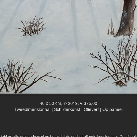
40 x 50 cm, © 2019, € 375,00
Tweedimensionaal | Schilderkunst | Olieverf | Op paneel
yright op alle getoonde werken berust bij de desbetreffende kunstenaars. De afbe