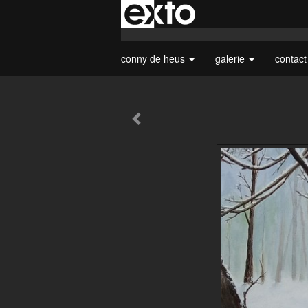
conny de heus
galerie
contac