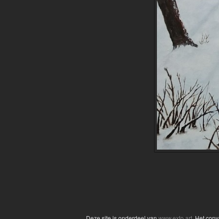
Deze site is onderdeel van
www.exto.art
. Het cop